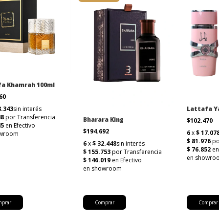
fa Khamrah 100ml
060
Lattafa Y
Bharara King
$102.470
$194.692
Comprar
Comprar