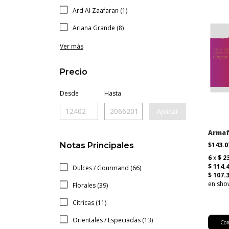
Ard Al Zaafaran (1)
Ariana Grande (8)
Ver más
Precio
Desde
Hasta
Aplicar
Armaf
Notas Principales
$143.
Dulces / Gourmand (66)
Florales (39)
Cítricas (11)
Orientales / Especiadas (13)
Co