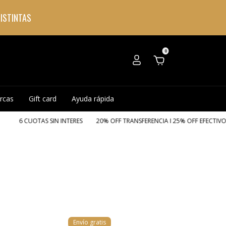
DISTINTAS
0
rcas
Gift card
Ayuda rápida
 SIN INTERES
20% OFF TRANSFERENCIA I 25% OFF EFECTIVO
ENVIO GRÁ
Envío gratis