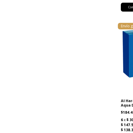
Envío g
Al Ha
Aqua 
$184.