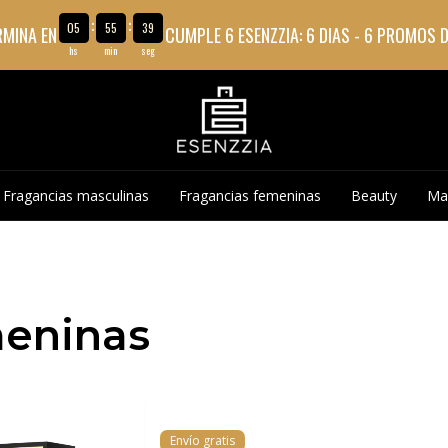
:
:
05
55
37
RMINA EN
CUMPLE 6 ESENZZIA: 6 DIAS - 6 PROMOS 
hs
min
seg
Fragancias masculinas
Fragancias femeninas
Beauty
Ma
6 CUOTAS
meninas
Envío gratis