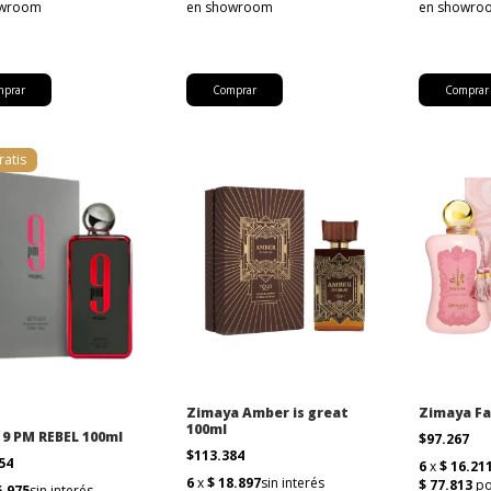
ratis
Zimaya Amber is great
Zimaya Fa
100ml
 9 PM REBEL 100ml
$97.267
$113.384
854