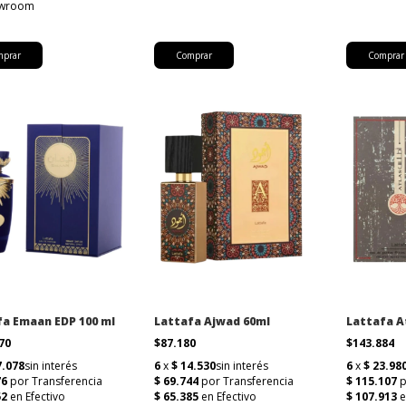
fa Emaan EDP 100 ml
Lattafa Ajwad 60ml
Lattafa A
470
$87.180
$143.884