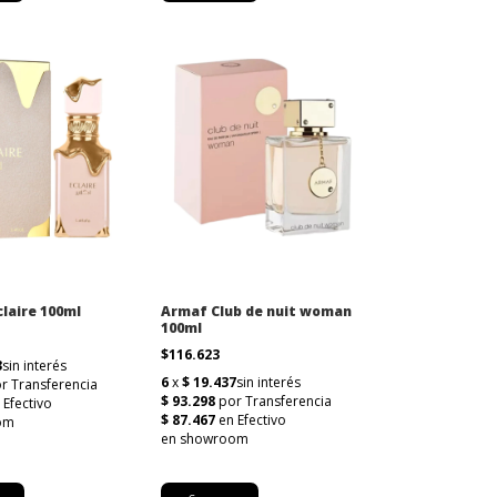
laire 100ml
Armaf Club de nuit woman
100ml
$116.623