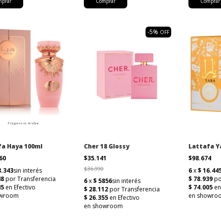
-
5
%
OFF
fa Haya 100ml
Cher 18 Glossy
Lattafa Y
060
$35.141
$98.674
$36.990