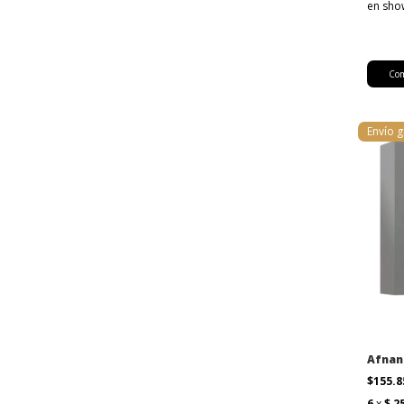
Envío g
Afnan
$155.