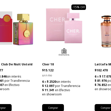
-
15
%
OFF
 Club De Nuit Untold
Cher 18
Lattafa M
077
$15.122
$102.470
$17.790
mprar
Comprar