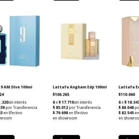
 9 AM Dive 100ml
Lattafa Angham Edp 100ml
Lattafa Ec
924
$106.265
$110.060