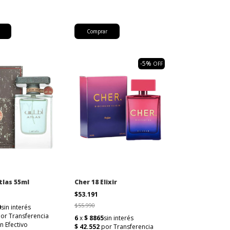
-
5
%
OFF
tlas 55ml
Cher 18 Elixir
$53.191
$55.990