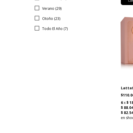
Verano (29)
Otoño (23)
Todo El Año (7)
Latta
$110.