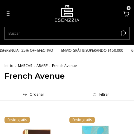
0
RENCIA I 25% OFF EFECTIVO
ENVIO GRÁTIS SUPERANDO $150.000
6 CU
Inicio
.
MARCAS
.
ÁRABE
.
French Avenue
French Avenue
Ordenar
Filtrar
Envío gratis
Envío gratis