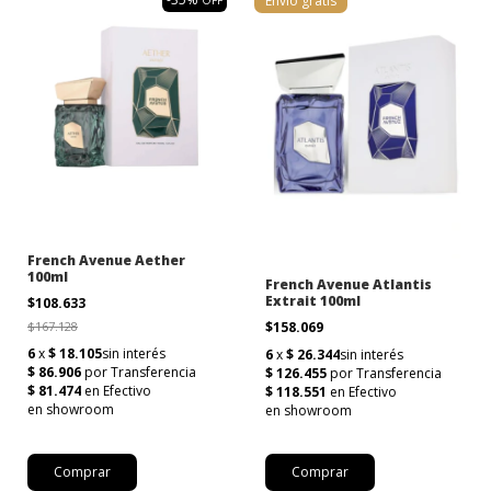
Envío gratis
French Avenue Aether
100ml
French Avenue Atlantis
Extrait 100ml
$108.633
$167.128
$158.069