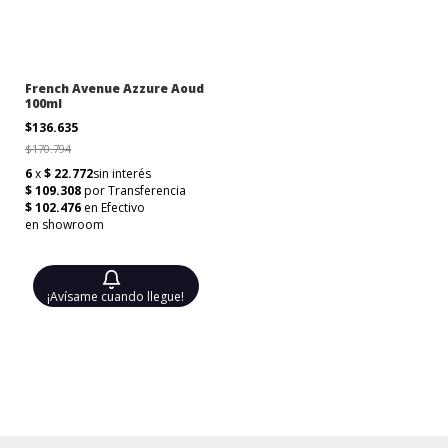
French Avenue Azzure Aoud
100ml
$136.635
$170.794
¡Avísame cuando llegue!