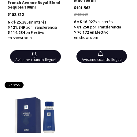
Milo 100 ml
French Avenue Royal Blend
Sequoia 100ml
$101.563
$152.312
$156.250
¡Avísame cuando llegue!
¡Avísame cuando llegue!
Sin stock