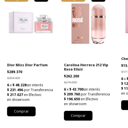
Che
Dior Miss Dior Parfum
Carolina Herrera 212 Vip
$15
Rose Elixir
$289.370
$17.
$262.200
$304.600
$276.000
Comprar
Comprar