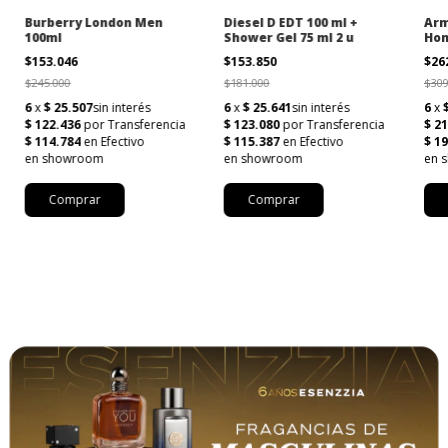
Burberry London Men
Diesel D EDT 100 ml +
Arm
100ml
Shower Gel 75 ml 2 u
Hom
$153.046
$153.850
$26
$245.000
$181.000
$309