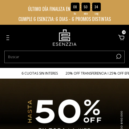
:
:
08
50
33
ÚLTIMO DÍA FINALIZA EN
hs
min
seg
CUMPLE 6 ESENZZIA: 6 DIAS - 6 PROMOS DISTINTAS
0
6 CUOTAS SIN INTERES
20% OFF TRANSFERENCIA I 25% OFF EFECTIV