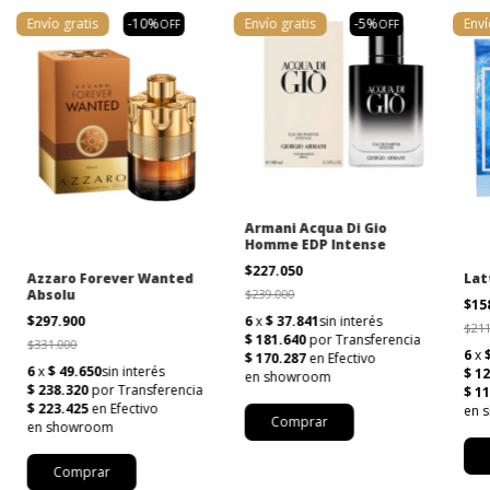
Envío gratis
-
10
%
Envío gratis
-
5
%
Enví
OFF
OFF
Armani Acqua Di Gio
Homme EDP Intense
$227.050
Azzaro Forever Wanted
Lat
$239.000
Absolu
$15
$297.900
$211
$331.000
Comprar
Comprar