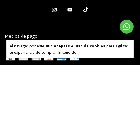
Medios de pago
Al navegar por este sitio
aceptás el uso de cookies
para agilizar
tu experiencia de compra.
Entendido
Medios de envío
Copyright Esenzzia - 2026. Todos los derechos reservados.
Defensa de las y los consumidores. Para reclamos
ingresá acá.
Botón de arrepentimiento